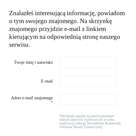
Znalazłeś interesującą informację, powiadom
o tym swojego znajomego. Na skrzynkę
znajomego przyjdzie e-mail z linkiem
kierującym na odpowiednią stronę naszego
serwisu.
Twoje imię i nazwisko
E-mail
Adres e-mail znajomego
*
Wyrażam zgodę na przetwarzanie
moich danych osobowych w celu
realizacji usługi Newsletter Komenda
Główna Straży Granicznej.