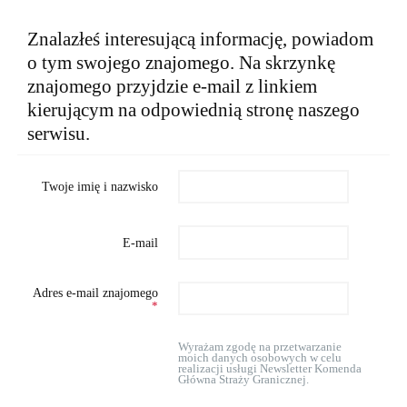
Znalazłeś interesującą informację, powiadom
o tym swojego znajomego. Na skrzynkę
znajomego przyjdzie e-mail z linkiem
kierującym na odpowiednią stronę naszego
serwisu.
Twoje imię i nazwisko
E-mail
Adres e-mail znajomego
*
Wyrażam zgodę na przetwarzanie
moich danych osobowych w celu
realizacji usługi Newsletter Komenda
Główna Straży Granicznej.