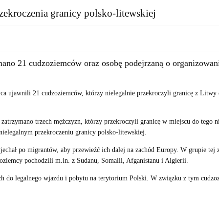
ekroczenia granicy polsko-litewskiej
ano 21 cudzoziemców oraz osobę podejrzaną o organizowani
ca ujawnili 21 cudzoziemców, którzy nielegalnie przekroczyli granicę z Litwy
 zatrzymano trzech mężczyzn, którzy przekroczyli granicę w miejscu do tego 
ielegalnym przekroczeniu granicy polsko-litewskiej.
yjechał po migrantów, aby przewieźć ich dalej na zachód Europy. W grupie tej
oziemcy pochodzili m.in. z Sudanu, Somalii, Afganistanu i Algierii.
 do legalnego wjazdu i pobytu na terytorium Polski. W związku z tym cudzozi